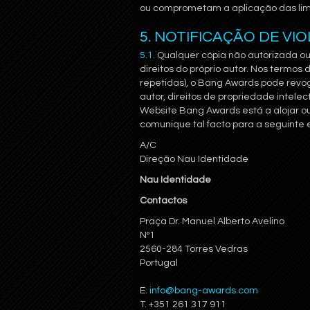
ou comprometam a aplicação das lim
5. NOTIFICAÇÃO DE VI
5.1.
Qualquer cópia não autorizada ou
direitos do próprio autor. Nos termos 
repetidas), o Bang Awards pode revoga
autor, direitos de propriedade intelec
Website Bang Awards está a alojar ou a
comunique tal facto para a seguinte 
A/C
Direção Nau Identidade
Nau Identidade
Contactos
Praça Dr. Manuel Alberto Avelino
Nº1
2560-284 Torres Vedras
Portugal
E.
info@bang-awards.com
T. +351 261 317 911