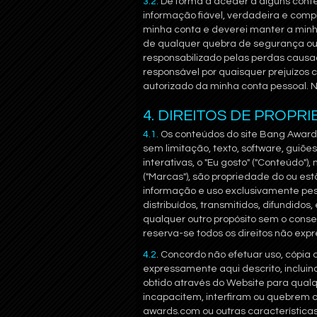
3.2.
De forma a aceder a alguns conteú
informação fiável, verdadeira e comp
minha conta e deverei manter a minh
de qualquer quebra de segurança ou
responsabilizado pelas perdas causa
responsável por quaisquer prejuízos
autorizado da minha conta pessoal. 
4. DIREITOS DE PROPR
4.1.
Os conteúdos do site Bang Awards,
sem limitação, texto, software, guiões
interativas, o "Eu gosto" ("Conteúdo")
("Marcas"), são propriedade do ou es
informação e uso exclusivamente pess
distribuídos, transmitidos, difundidos
qualquer outro propósito sem o conse
reserva-se todos os direitos não ex
4.2
. Concordo não efetuar uso, cópia 
expressamente aqui descrito, incluind
obtido através do Website para qual
incapacitem, interfiram ou quebrem 
awards.com ou outras características