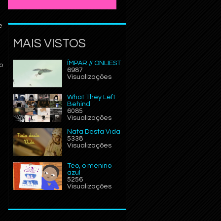
e
MAIS VISTOS
ÍMPAR // ONLIEST
o
6987
Visualizações
What They Left
Behind
6085
Visualizações
Nata Desta Vida
5338
Visualizações
Teo, o menino
azul
5256
Visualizações