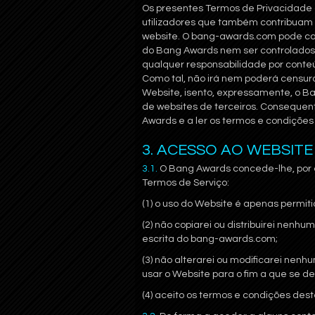
Os presentes Termos de Privacidade 
utilizadores que também contribuam 
website. O bang-awards.com pode con
do Bang Awards nem ser controlados
qualquer responsabilidade por conteúd
Como tal, não irá nem poderá censura
Website, isento, expressamente, o B
de websites de terceiros. Consequen
Awards e a ler os termos e condições 
3. ACESSO AO WEBSITE
3.1.
O Bang Awards concede-lhe, por e
Termos de Serviço:
(1) o uso do Website é apenas permiti
(2) não copiarei ou distribuirei nen
escrita do bang-awards.com;
(3) não alterarei ou modificarei ne
usar o Website para o fim a que se de
(4) aceito os termos e condições des