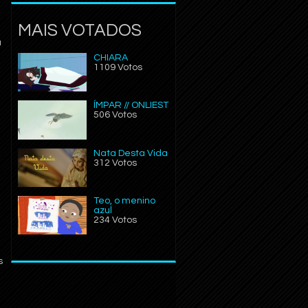
MAIS VOTADOS
á
CHIARA
1109 Votos
ÍMPAR // ONLIEST
506 Votos
Nata Desta Vida
312 Votos
Teo, o menino
azul
234 Votos
s