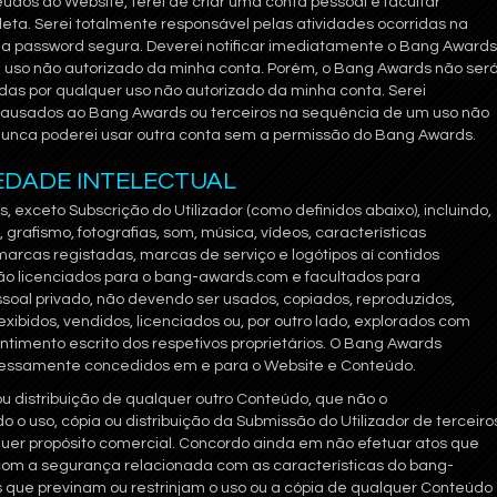
dos do Website, terei de criar uma conta pessoal e facultar
leta. Serei totalmente responsável pelas atividades ocorridas na
a password segura. Deverei notificar imediatamente o Bang Awards
 uso não autorizado da minha conta. Porém, o Bang Awards não ser
das por qualquer uso não autorizado da minha conta. Serei
 causados ao Bang Awards ou terceiros na sequência de um uso não
Nunca poderei usar outra conta sem a permissão do Bang Awards.
IEDADE INTELECTUAL
 exceto Subscrição do Utilizador (como definidos abaixo), incluindo,
, grafismo, fotografias, som, música, vídeos, características
, marcas registadas, marcas de serviço e logótipos aí contidos
tão licenciados para o bang-awards.com e facultados para
oal privado, não devendo ser usados, copiados, reproduzidos,
, exibidos, vendidos, licenciados ou, por outro lado, explorados com
ntimento escrito dos respetivos proprietários. O Bang Awards
pressamente concedidos em e para o Website e Conteúdo.
ou distribuição de qualquer outro Conteúdo, que não o
o o uso, cópia ou distribuição da Submissão do Utilizador de terceiro
quer propósito comercial. Concordo ainda em não efetuar atos que
com a segurança relacionada com as características do bang-
 que previnam ou restrinjam o uso ou a cópia de qualquer Conteúdo