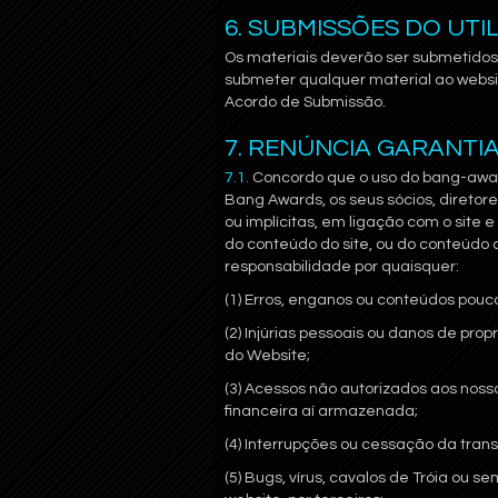
6. SUBMISSÕES DO UTI
Os materiais deverão ser submetido
submeter qualquer material ao websi
Acordo de Submissão.
7. RENÚNCIA GARANTI
7.1.
Concordo que o uso do bang-awards
Bang Awards, os seus sócios, diretor
ou implícitas, em ligação com o site
do conteúdo do site, ou do conteúdo
responsabilidade por quaisquer:
(1) Erros, enganos ou conteúdos pouco
(2) Injúrias pessoais ou danos de pr
do Website;
(3) Acessos não autorizados aos nos
financeira aí armazenada;
(4) Interrupções ou cessação da tran
(5) Bugs, vírus, cavalos de Tróia ou 