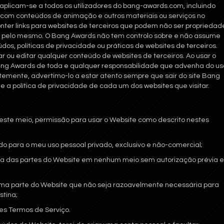
aplicam-se a todos os utilizadores do bang-awards.com, incluindo
com conteúdos de animação e outros materiais ou serviços no
ter links para websites de terceiros que podem não ser propriedad
 pelo mesmo. O Bang Awards não tem controlo sobre e não assume
os, políticas de privacidade ou práticas de websites de terceiros.
r ou editar qualquer conteúdo de websites de terceiros. Ao usar o
ang Awards de toda e qualquer responsabilidade que advenha do us
temente, advertimo-lo a estar atento sempre que sair do site Bang
e a política de privacidade de cada um dos websites que visitar.
ste meio, permissão para usar o Website como descrito nestes
do para o meu uso pessoal privado, exclusivo e não-comercial;
huma das partes do Website em nenhum meio sem autorização prévia e
nhuma parte do Website que não seja razoavelmente necessária para
stina;
tes Termos de Serviço.