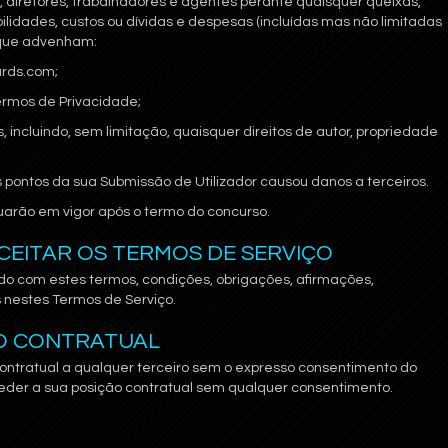
 diretores, trabalhadores e agentes perante quaisquer queixas,
ilidades, custos ou dívidas e despesas (incluídas mas não limitadas
 que advenham:
ards.com;
ermos de Privacidade;
os, incluindo, sem limitação, quaisquer direitos de autor, propriedade
 pontos da sua Submissão de Utilizador causou danos a terceiros.
uarão em vigor após o termo do concurso.
ACEITAR OS TERMOS DE SERVIÇO
do com estes termos, condições, obrigações, afirmações,
 nestes Termos de Serviço.
ÃO CONTRATUAL
ontratual a qualquer terceiro sem o expresso consentimento do
der a sua posição contratual sem qualquer consentimento.