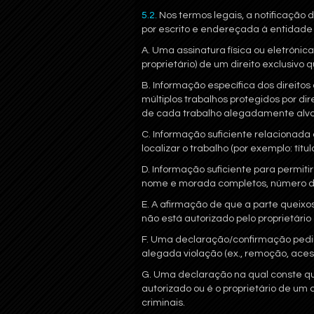
5.2.
Nos termos legais, a notificação 
por escrito e endereçada à entidade
A. Uma assinatura física ou eletrónic
proprietário) de um direito exclusivo
B. Informação específica dos direito
múltiplos trabalhos protegidos por di
de cada trabalho alegadamente alvo 
C. Informação suficiente relacionada
localizar o trabalho (por exemplo: títul
D. Informação suficiente para permit
nome e morada completos, número de
E. A afirmação de que a parte queixos
não está autorizado pelo proprietário 
F. Uma declaração/confirmação pedi
alegada violação (ex., remoção, acesso
G. Uma declaração na qual conste q
autorizado ou é o proprietário de um 
criminais.