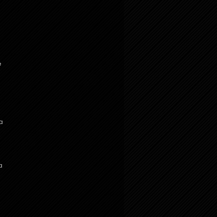
e
a
a