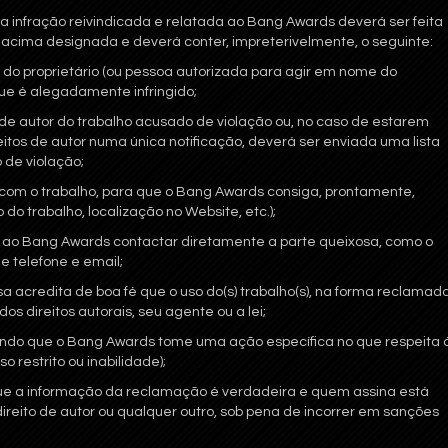
da infração reivindicada e relatada ao Bang Awards deverá ser feita
 acima designada e deverá conter, impreterivelmente, o seguinte:
a do proprietário (ou pessoa autorizada para agir em nome do
 que é alegadamente infringido;
s de autor do trabalho acusado de violação ou, no caso de estarem
reitos de autor numa única notificação, deverá ser enviada uma lista
de violação;
 com o trabalho, para que o Bang Awards consiga, prontamente,
o do trabalho, localização no Website, etc.);
ir ao Bang Awards contactar diretamente a parte queixosa, como o
 telefone e email;
a acredita de boa fé que o uso do(s) trabalho(s), na forma reclamada
dos direitos autorais, seu agente ou a lei;
ndo que o Bang Awards tome uma ação específica no que respeita 
 restrito ou inabilidade);
ue a informação da reclamação é verdadeira e quem assina está
direito de autor ou qualquer outro, sob pena de incorrer em sanções