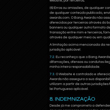
website, por terceiros;
(6) Erros ou omissões, de qualquer c
de qualquer conteúdo publicado, envi
awards.com. O Bang Awards não assum
oferecidos por terceiros através do
banners ou qualquer outro formato d
transação entre mim e terceiros, for
através de qualquer meio ou em qua
A limitação acima mencionada da res
jurisdição aplicável.
7.2.
Eu reconheço que o Bang Awards n
difamações, ofensas ou condutas ilega
minha inteira responsabilidade.
7.3.
O Website é controlado e ofereci
Awards não assegura a sua disponibi
utilizam a partir de outras jurisdiçõ
lei Portuguesa aplicável.
8. INDEMNIZAÇÃO
Desde já me comprometo a defender, 