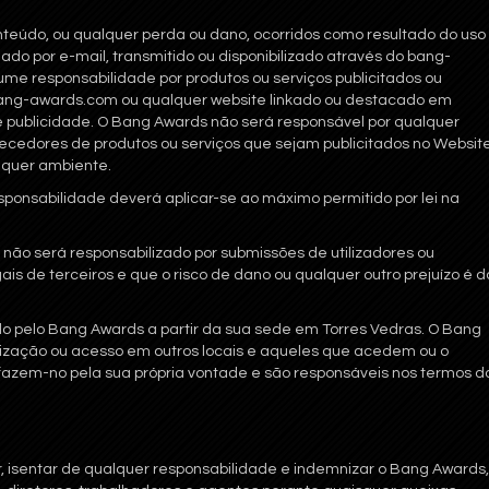
onteúdo, ou qualquer perda ou dano, ocorridos como resultado do uso
ado por e-mail, transmitido ou disponibilizado através do bang-
e responsabilidade por produtos ou serviços publicitados ou
 bang-awards.com ou qualquer website linkado ou destacado em
e publicidade. O Bang Awards não será responsável por qualquer
necedores de produtos ou serviços que sejam publicitados no Websit
lquer ambiente.
ponsabilidade deverá aplicar-se ao máximo permitido por lei na
ão será responsabilizado por submissões de utilizadores ou
is de terceiros e que o risco de dano ou qualquer outro prejuízo é d
do pelo Bang Awards a partir da sua sede em Torres Vedras. O Bang
lização ou acesso em outros locais e aqueles que acedem ou o
es fazem-no pela sua própria vontade e são responsáveis nos termos d
isentar de qualquer responsabilidade e indemnizar o Bang Awards,