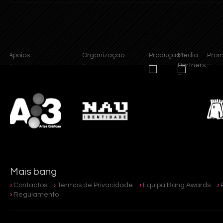
Apoios
Organização
Produção
Media
Promot
Partners
Mais bang
Contactos
Termos de Privacidade
Equipa Bang Awards
Regulamento