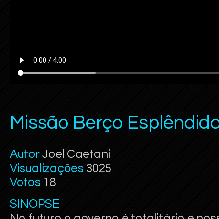
Missão Berço Esplêndid
Autor
Joel Caetani
Visualizações
3025
Votos
18
SINOPSE
No futuro o governo é totalitário e no